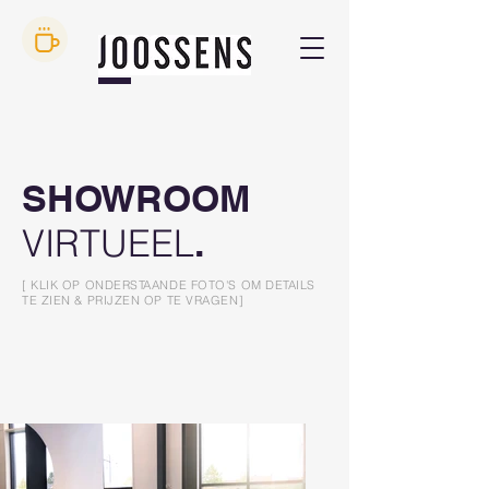
SHOWROOM
VIRTUEEL
.
[ KLIK OP ONDERSTAANDE FOTO'S OM DETAILS
TE ZIEN & PRIJZEN OP TE VRAGEN]