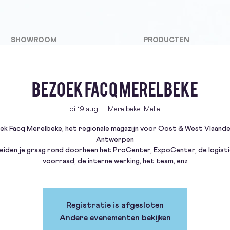
SHOWROOM
PRODUCTEN
Bezoek FACQ Merelbeke
di 19 aug
  |  
Merelbeke-Melle
k Facq Merelbeke, het regionale magazijn voor Oost & West Vlaand
Antwerpen
leiden je graag rond doorheen het ProCenter, ExpoCenter, de logisti
voorraad, de interne werking, het team, enz
Registratie is afgesloten
Andere evenementen bekijken