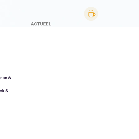
ACTUEEL
eren &
ek &