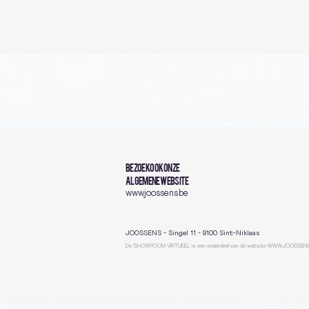
BEZOEK OOK ONZE
ALGEMENE WEBSITE
www.joossens.be
JOOSSENS - Singel 11 - 9100 Sint-Niklaas
De 'SHOWROOM VIRTUEEL' is een onderdeel van de website
WWW.JOOSSENS