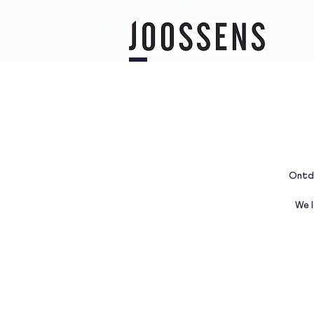
Ontde
We 