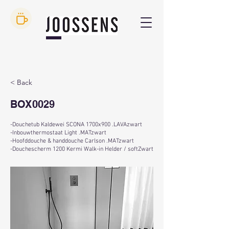
< Back
BOX0029
-Douchetub Kaldewei SCONA 1700x900 .LAVAzwart
-Inbouwthermostaat Light .MATzwart
-Hoofddouche & handdouche Carlson .MATzwart
-Douchescherm 1200 Kermi Walk-in Helder / softZwart