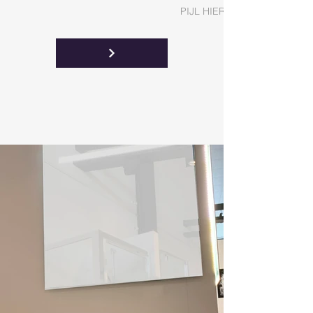
PIJL HIERNAAST DOWNLOAD